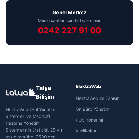
Genel Merkez
Mesai saatleri içinde bize ulaşın
0242 227 91 00
ElektraWeb
Talya
Bilişim
ElektraWeb İle Tanışın
Ön Büro Yönetimi
ElektraWeb Otel Yönetim
Sistemleri ve Medisoft
POS Yönetimi
Hastane Yönetim
Sistemlerinin üreticisi. 25 yılı
Kimlikokur
aşkın tecrübe, 3500'den