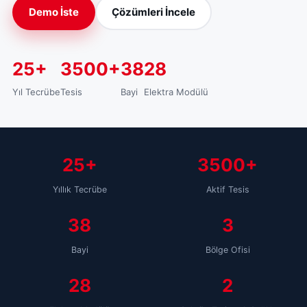
Demo İste
Çözümleri İncele
25+
3500+
38
28
Yıl Tecrübe
Tesis
Bayi
Elektra Modülü
25+
3500+
Yıllık Tecrübe
Aktif Tesis
38
3
Bayi
Bölge Ofisi
28
2