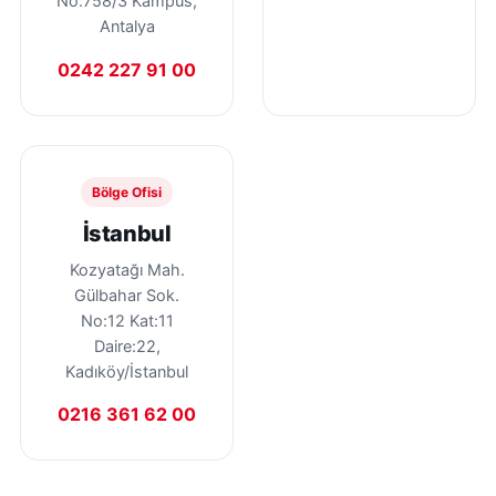
No:758/3 Kampüs,
Antalya
0242 227 91 00
Bölge Ofisi
İstanbul
Kozyatağı Mah.
Gülbahar Sok.
No:12 Kat:11
Daire:22,
Kadıköy/İstanbul
0216 361 62 00