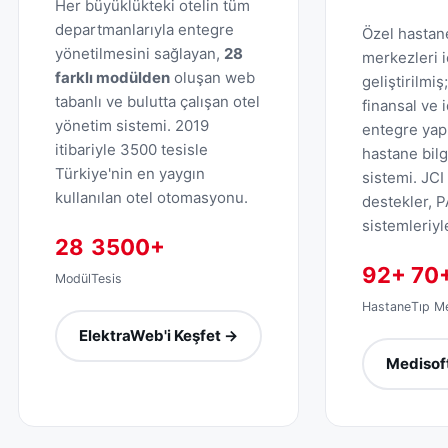
Her büyüklükteki otelin tüm
departmanlarıyla entegre
Özel hastane
yönetilmesini sağlayan,
28
merkezleri i
farklı modülden
oluşan web
geliştirilmiş
tabanlı ve bulutta çalışan otel
finansal ve i
yönetim sistemi. 2019
entegre yap
itibariyle 3500 tesisle
hastane bil
Türkiye'nin en yaygın
sistemi. JCI
kullanılan otel otomasyonu.
destekler, 
sistemleriyle
28
3500+
92+
70
Modül
Tesis
Hastane
Tıp M
ElektraWeb'i Keşfet →
Medisoft