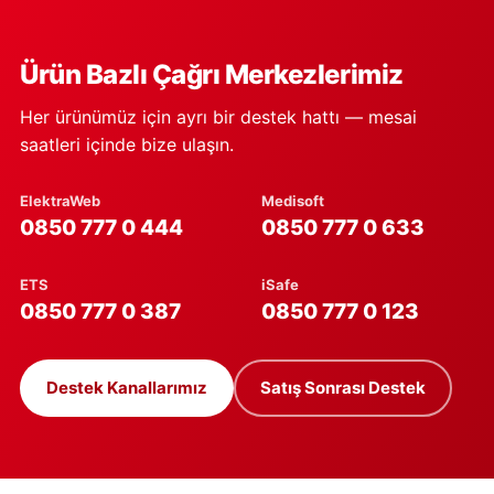
Ürün Bazlı Çağrı Merkezlerimiz
Her ürünümüz için ayrı bir destek hattı — mesai
saatleri içinde bize ulaşın.
ElektraWeb
Medisoft
0850 777 0 444
0850 777 0 633
ETS
iSafe
0850 777 0 387
0850 777 0 123
Destek Kanallarımız
Satış Sonrası Destek