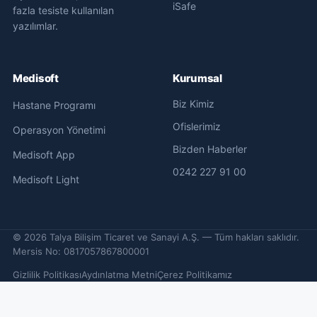
iSafe
fazla tesiste kullanılan
yazılımlar.
Medisoft
Kurumsal
Biz Kimiz
Hastane Programı
Ofislerimiz
Operasyon Yönetimi
Bizden Haberler
Medisoft App
0242 227 91 00
Medisoft Light
©
2026
Talya Bilişim Ticaret ve Sanayi A.Ş. — Tüm hakları saklıdır.
Mersis No: 0817057867800001
Gizlilik Politikası
Aydınlatma Metni
Çerez Politikamız