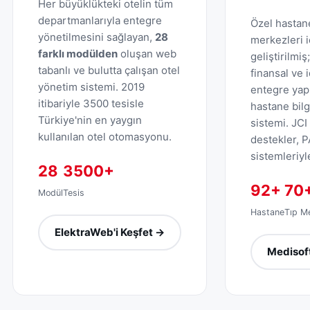
Her büyüklükteki otelin tüm
departmanlarıyla entegre
Özel hastane
yönetilmesini sağlayan,
28
merkezleri i
farklı modülden
oluşan web
geliştirilmiş
tabanlı ve bulutta çalışan otel
finansal ve i
yönetim sistemi. 2019
entegre yap
itibariyle 3500 tesisle
hastane bil
Türkiye'nin en yaygın
sistemi. JCI
kullanılan otel otomasyonu.
destekler, 
sistemleriyle
28
3500+
92+
70
Modül
Tesis
Hastane
Tıp M
ElektraWeb'i Keşfet →
Medisoft