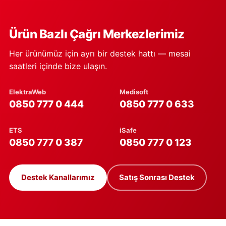
Ürün Bazlı Çağrı Merkezlerimiz
Her ürünümüz için ayrı bir destek hattı — mesai
saatleri içinde bize ulaşın.
ElektraWeb
Medisoft
0850 777 0 444
0850 777 0 633
ETS
iSafe
0850 777 0 387
0850 777 0 123
Destek Kanallarımız
Satış Sonrası Destek