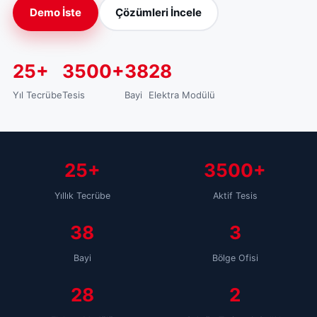
Demo İste
Çözümleri İncele
25+
3500+
38
28
Yıl Tecrübe
Tesis
Bayi
Elektra Modülü
25+
3500+
Yıllık Tecrübe
Aktif Tesis
38
3
Bayi
Bölge Ofisi
28
2