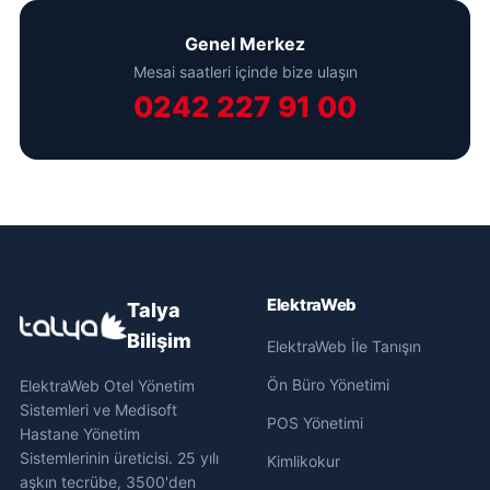
Genel Merkez
Mesai saatleri içinde bize ulaşın
0242 227 91 00
ElektraWeb
Talya
Bilişim
ElektraWeb İle Tanışın
Ön Büro Yönetimi
ElektraWeb Otel Yönetim
Sistemleri ve Medisoft
POS Yönetimi
Hastane Yönetim
Sistemlerinin üreticisi. 25 yılı
Kimlikokur
aşkın tecrübe, 3500'den