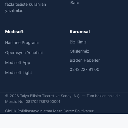
iSafe
fazla tesiste kullanılan
yazılımlar.
Medisoft
Kurumsal
Biz Kimiz
Hastane Programı
Ofislerimiz
Operasyon Yönetimi
Bizden Haberler
Medisoft App
0242 227 91 00
Medisoft Light
©
2026
Talya Bilişim Ticaret ve Sanayi A.Ş. — Tüm hakları saklıdır.
Mersis No: 0817057867800001
Gizlilik Politikası
Aydınlatma Metni
Çerez Politikamız