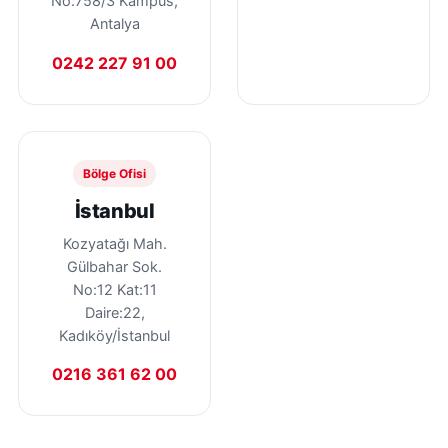
No:758/3 Kampüs,
Antalya
0242 227 91 00
Bölge Ofisi
İstanbul
Kozyatağı Mah.
Gülbahar Sok.
No:12 Kat:11
Daire:22,
Kadıköy/İstanbul
0216 361 62 00