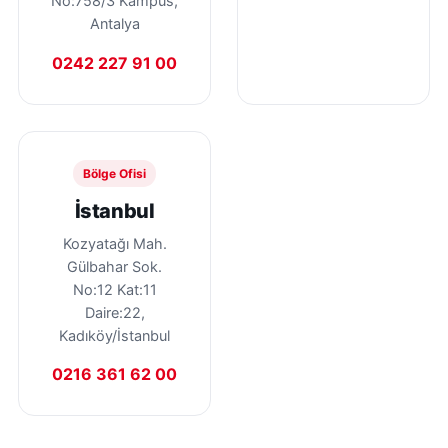
No:758/3 Kampüs,
Antalya
0242 227 91 00
Bölge Ofisi
İstanbul
Kozyatağı Mah.
Gülbahar Sok.
No:12 Kat:11
Daire:22,
Kadıköy/İstanbul
0216 361 62 00