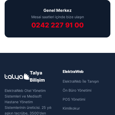
Genel Merkez
Mesai saatleri içinde bize ulaşın
0242 227 91 00
ElektraWeb
Talya
Bilişim
ElektraWeb İle Tanışın
Ön Büro Yönetimi
ElektraWeb Otel Yönetim
Sistemleri ve Medisoft
POS Yönetimi
Hastane Yönetim
Sistemlerinin üreticisi. 25 yılı
Kimlikokur
aşkın tecrübe, 3500'den