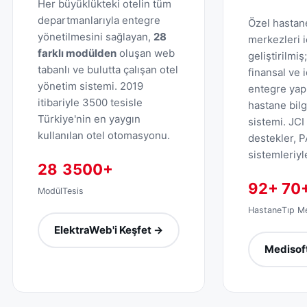
Her büyüklükteki otelin tüm
departmanlarıyla entegre
Özel hastane
yönetilmesini sağlayan,
28
merkezleri i
farklı modülden
oluşan web
geliştirilmiş
tabanlı ve bulutta çalışan otel
finansal ve i
yönetim sistemi. 2019
entegre yap
itibariyle 3500 tesisle
hastane bil
Türkiye'nin en yaygın
sistemi. JCI
kullanılan otel otomasyonu.
destekler, 
sistemleriyle
28
3500+
92+
70
Modül
Tesis
Hastane
Tıp M
ElektraWeb'i Keşfet →
Medisoft