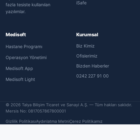
iSafe
fazla tesiste kullanılan
yazılımlar.
Medisoft
Kurumsal
Biz Kimiz
Hastane Programı
Ofislerimiz
Operasyon Yönetimi
Bizden Haberler
Medisoft App
0242 227 91 00
Medisoft Light
©
2026
Talya Bilişim Ticaret ve Sanayi A.Ş. — Tüm hakları saklıdır.
Mersis No: 0817057867800001
Gizlilik Politikası
Aydınlatma Metni
Çerez Politikamız