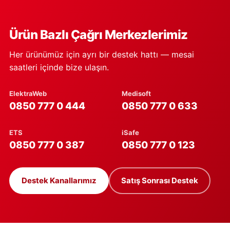
Ürün Bazlı Çağrı Merkezlerimiz
Her ürünümüz için ayrı bir destek hattı — mesai
saatleri içinde bize ulaşın.
ElektraWeb
Medisoft
0850 777 0 444
0850 777 0 633
ETS
iSafe
0850 777 0 387
0850 777 0 123
Destek Kanallarımız
Satış Sonrası Destek