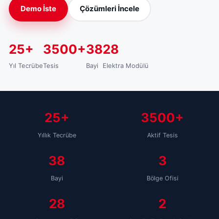
Demo İste
Çözümleri İncele
25+
3500+
38
28
Yıl Tecrübe
Tesis
Bayi
Elektra Modülü
25+
3500+
Yıllık Tecrübe
Aktif Tesis
38
3
Bayi
Bölge Ofisi
28
2