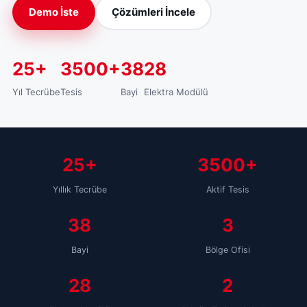
Demo İste
Çözümleri İncele
25+
3500+
38
28
Yıl Tecrübe
Tesis
Bayi
Elektra Modülü
25+
3500+
Yıllık Tecrübe
Aktif Tesis
38
3
Bayi
Bölge Ofisi
28
2