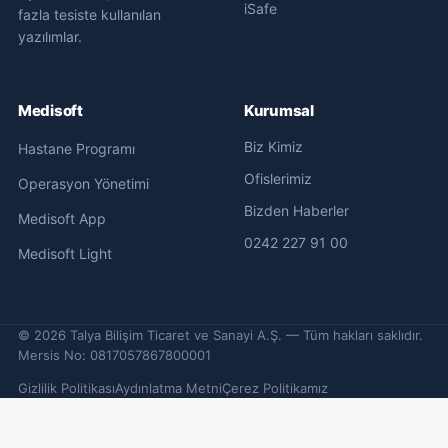
iSafe
fazla tesiste kullanılan
yazılımlar.
Medisoft
Kurumsal
Biz Kimiz
Hastane Programı
Ofislerimiz
Operasyon Yönetimi
Bizden Haberler
Medisoft App
0242 227 91 00
Medisoft Light
©
2026
Talya Bilişim Ticaret ve Sanayi A.Ş. — Tüm hakları saklıdır.
Mersis No: 0817057867800001
Gizlilik Politikası
Aydınlatma Metni
Çerez Politikamız