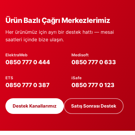
Ürün Bazlı Çağrı Merkezlerimiz
Her ürünümüz için ayrı bir destek hattı — mesai
saatleri içinde bize ulaşın.
ElektraWeb
Medisoft
0850 777 0 444
0850 777 0 633
ETS
iSafe
0850 777 0 387
0850 777 0 123
Destek Kanallarımız
Satış Sonrası Destek