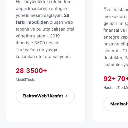
Her büyüklükteki otelin tüm
departmanlarıyla entegre
Özel hastane
yönetilmesini sağlayan,
28
merkezleri i
farklı modülden
oluşan web
geliştirilmiş
tabanlı ve bulutta çalışan otel
finansal ve i
yönetim sistemi. 2019
entegre yap
itibariyle 3500 tesisle
hastane bil
Türkiye'nin en yaygın
sistemi. JCI
kullanılan otel otomasyonu.
destekler, 
sistemleriyle
28
3500+
92+
70
Modül
Tesis
Hastane
Tıp M
ElektraWeb'i Keşfet →
Medisoft