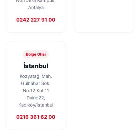
No:758/3 Kampüs,
Antalya
0242 227 91 00
Bölge Ofisi
İstanbul
Kozyatağı Mah.
Gülbahar Sok.
No:12 Kat:11
Daire:22,
Kadıköy/İstanbul
0216 361 62 00