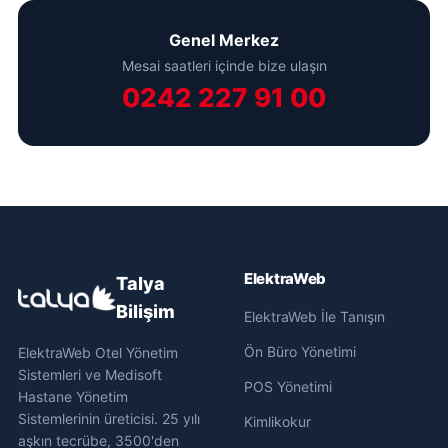
Genel Merkez
Mesai saatleri içinde bize ulaşın
0242 227 91 00
ElektraWeb
Talya
Bilişim
ElektraWeb İle Tanışın
Ön Büro Yönetimi
ElektraWeb Otel Yönetim
Sistemleri ve Medisoft
POS Yönetimi
Hastane Yönetim
Sistemlerinin üreticisi. 25 yılı
Kimlikokur
aşkın tecrübe, 3500'den