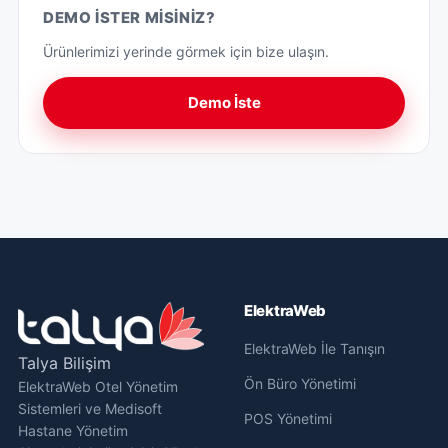
DEMO İSTER MISINIZ?
Ürünlerimizi yerinde görmek için bize ulaşın.
Demo İste
ElektraWeb
ElektraWeb İle Tanışın
Talya Bilişim
Ön Büro Yönetimi
ElektraWeb Otel Yönetim
Sistemleri ve Medisoft
POS Yönetimi
Hastane Yönetim