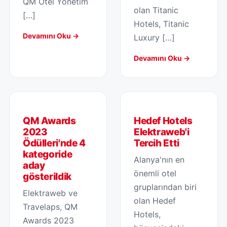
QM Otel Yönetim
olan Titanic
[…]
Hotels, Titanic
Devamını Oku →
Luxury […]
Devamını Oku →
QM Awards
Hedef Hotels
2023
Elektraweb'i
Ödülleri'nde 4
Tercih Etti
kategoride
Alanya'nın en
aday
önemli otel
gösterildik
gruplarından biri
Elektraweb ve
olan Hedef
Travelaps, QM
Hotels,
Awards 2023