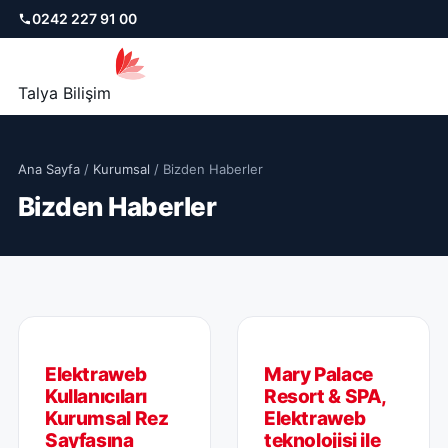
0242 227 91 00
Talya Bilişim
Ana Sayfa
/
Kurumsal
/ Bizden Haberler
Bizden Haberler
Elektraweb
Mary Palace
Kullanıcıları
Resort & SPA,
Kurumsal Rez
Elektraweb
Sayfasına
teknolojisi ile